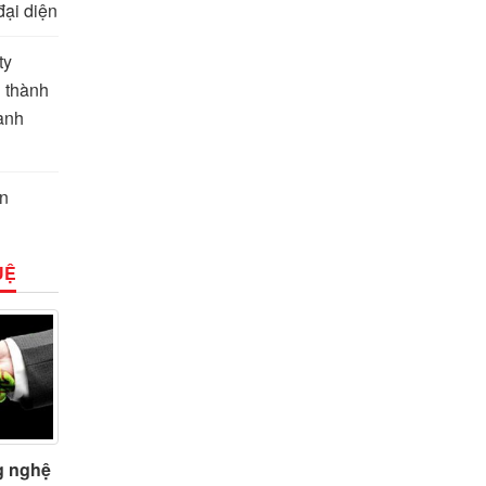
đại diện
ty
 thành
ành
in
UỆ
g nghệ