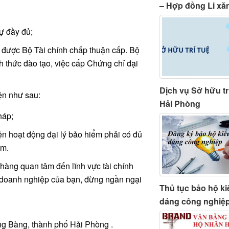
– Hợp đồng Li xă
sự đầy đủ;
o được Bộ Tài chính chấp thuận cấp. Bộ
nh thức đào tạo, việc cấp Chứng chỉ đại
Dịch vụ Sở hữu tr
ện như sau:
Hải Phòng
háp;
iện hoạt động đại lý bảo hiểm phải có đủ
ểm.
 hàng quan tâm đến lĩnh vực tài chính
 doanh nghiệp của bạn, đừng ngần ngại
Thủ tục bảo hộ ki
dáng công nghiệ
g Bàng, thành phố Hải Phòng .