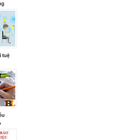
ng
í tuệ
ểu
p