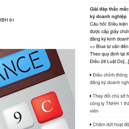
Giải đáp thắc mắ
ký doanh nghiệp
KDBH 61
Câu hỏi: Điều kiện
được cấp giấy chứ
đăng ký kinh doanh
=> Blue tư vấn đến
Theo quy định tại 
Điều 28 Luật Do[...
Điều chỉnh thông 
đăng ký doanh ngh
Thay đổi chủ sở 
công ty TNHH 1 th
viên
Chấm dứt hoạt độ