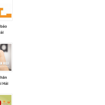
 bảo
Hải
nhãn
i Hải