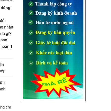
c đăng
 để
ng nhận
 là gì?
 bạn
Khoản 1
]
tin
iệp
hữu
ành
ng chi