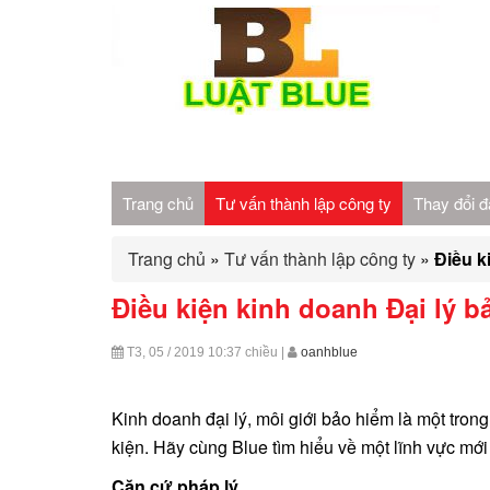
Trang chủ
Tư vấn thành lập công ty
Thay đổi đ
Trang chủ
»
Tư vấn thành lập công ty
»
Điều k
Điều kiện kinh doanh Đại lý b
T3, 05 / 2019
10:37 chiều
|
oanhblue
Kinh doanh đại lý, môi giới bảo hiểm là một tro
kiện. Hãy cùng Blue tìm hiểu về một lĩnh vực mớ
Căn cứ pháp lý