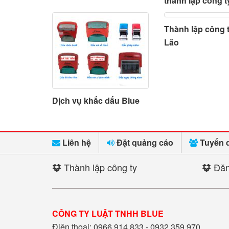
thành lập công t
Thành lập công t
Lão
Dịch vụ khắc dấu Blue
Liên hệ
Đặt quảng cáo
Tuyển 
Thành lập công ty
Đăn
CÔNG TY LUẬT TNHH BLUE
Điện thoại: 0966.914.833 - 0932.359.970