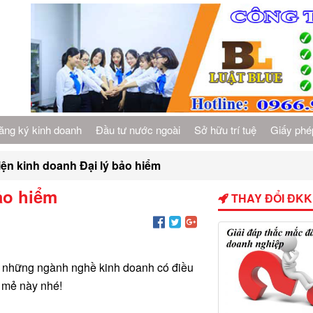
ăng ký kinh doanh
Đầu tư nước ngoài
Sở hữu trí tuệ
Giấy phé
iện kinh doanh Đại lý bảo hiểm
ảo hiểm
THAY ĐỔI ĐK
ng những ngành nghề kinh doanh có điều
i mẻ này nhé!