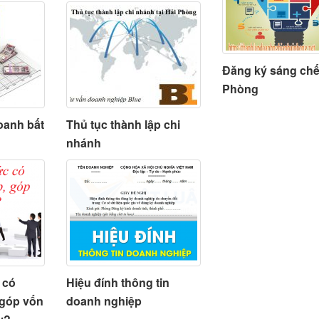
Đăng ký sáng chế 
Phòng
oanh bất
Thủ tục thành lập chi
nhánh
 có
Hiệu đính thông tin
 góp vốn
doanh nghiệp